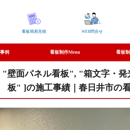
看板簡易見積
WEB問合せ
事例
看板制作Menu
看板制
th様|[ "壁面パネル看板", "箱文字
板" ]の施工事績｜春日井市の