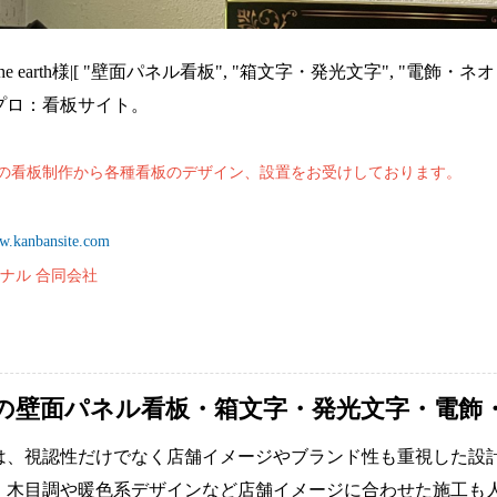
e earth様|[ "壁面パネル看板", "箱文字・発光文字", "電
プロ：看板サイト。
段での看板制作から各種看板のデザイン、設置をお受けしております。
ww.kanbansite.com
ナル 合同会社
の壁面パネル看板・箱文字・発光文字・電飾
は、視認性だけでなく店舗イメージやブランド性も重視した設
、木目調や暖色系デザインなど店舗イメージに合わせた施工も