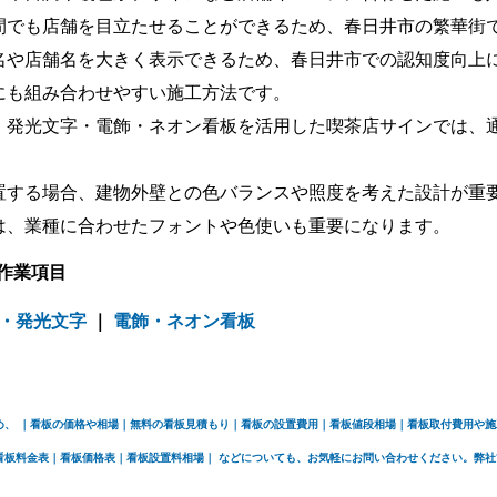
間でも店舗を目立たせることができるため、春日井市の繁華街
名や店舗名を大きく表示できるため、春日井市での認知度向上
にも組み合わせやすい施工方法です。
・発光文字・電飾・ネオン看板を活用した喫茶店サインでは、
置する場合、建物外壁との色バランスや照度を考えた設計が重
は、業種に合わせたフォントや色使いも重要になります。
作業項目
・発光文字
｜
電飾・ネオン看板
め、 ｜看板の価格や相場｜無料の看板見積もり｜看板の設置費用｜看板値段相場｜看板取付費用や
看板料金表｜看板価格表｜看板設置料相場｜ などについても、お気軽にお問い合わせください。弊